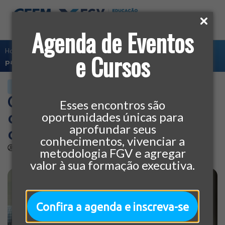
Agenda de Eventos
Home
»
Carreira
»
Como escolher o melhor curso de MBA
e Cursos
para sua carreira?
CARREIRA
Como escolher o melhor
Esses encontros são
curso de MBA para sua
oportunidades únicas para
aprofundar seus
carreira?
conhecimentos, vivenciar a
por
CEEM
27/09/2017
metodologia FGV e agregar
valor à sua formação executiva.
Confira a agenda e inscreva-se