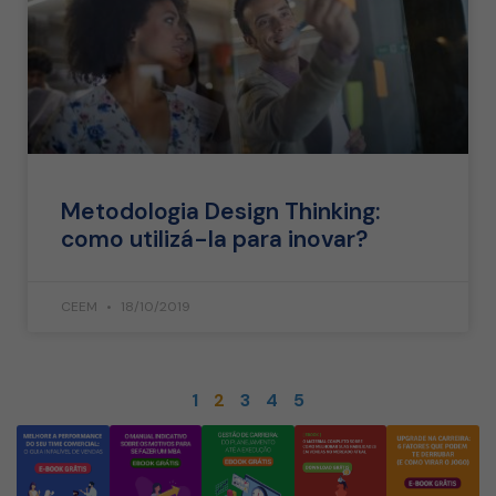
Metodologia Design Thinking:
como utilizá-la para inovar?
CEEM
18/10/2019
1
2
3
4
5