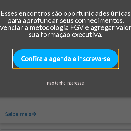
Esses encontros são oportunidades únicas
para aprofundar seus conhecimentos,
ivenciar a metodologia FGV e agregar valor
sua formação executiva.
Saiba mais
Confira a agenda e inscreva-se
Online
PÓS-GRADUAÇÃO
Estratégia e Negócios
432 horas/aula
Pós-Graduação em Logística e Supp
Não tenho interesse
Saiba mais