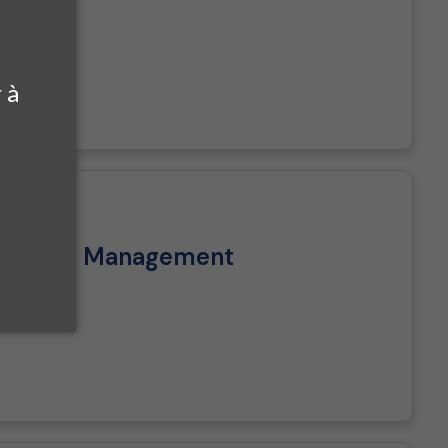
 à
ly Chain Management