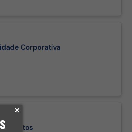
idade Corporativa
s
 Projetos