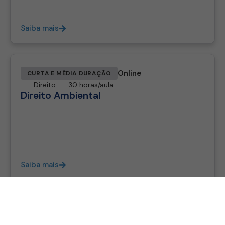
Saiba mais
Online
CURTA E MÉDIA DURAÇÃO
Direito
30 horas/aula
Direito Ambiental
Saiba mais
Online
CURTA E MÉDIA DURAÇÃO
Direito
30 horas/aula