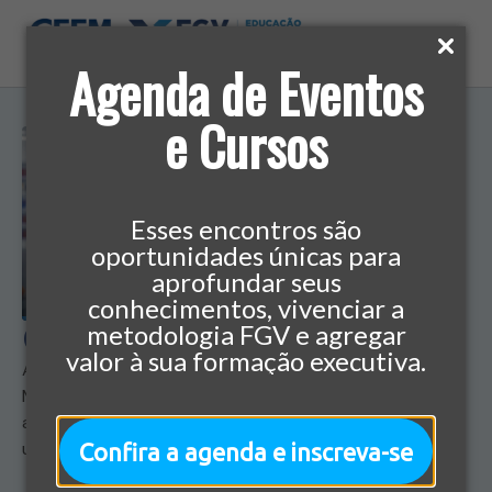
Agenda de Eventos
e Cursos
Esses encontros são
oportunidades únicas para
aprofundar seus
conhecimentos, vivenciar a
Curta e Média Duração
metodologia FGV e agregar
valor à sua formação executiva.
A CEEM tem um grande portfólio de cursos de Curta e
Média Duração, que proporcionam aulas voltadas para
a prática e, em pouco tempo, transformam o aluno em
um profissional mais completo e preparado.
Confira a agenda e inscreva-se