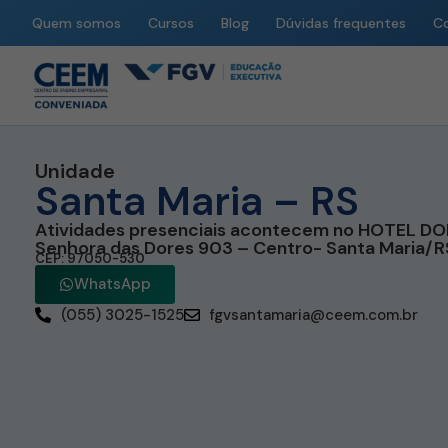
Quem somos
Cursos
Blog
Dúvidas frequentes
C
Unidade
Santa Maria – RS
Atividades presenciais acontecem no HOTEL DO
Senhora das Dores 903 – Centro- Santa Maria/R
CEP: 97050-530
WhatsApp
(055) 3025-1525
fgvsantamaria@ceem.com.br