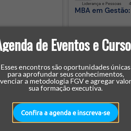
Liderança e Pessoas
4
MBA em Gestão: 
Agenda de Eventos e Curso
Saiba mais
Esses encontros são oportunidades únicas
para aprofundar seus conhecimentos,
ivenciar a metodologia FGV e agregar valor
sua formação executiva.
Outras Unidades
Confira a agenda e inscreva-se