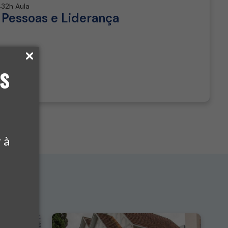
32h Aula
Pessoas e Liderança
s
 à