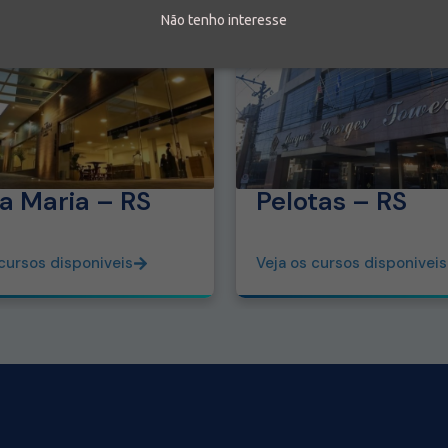
Não tenho interesse
a Maria – RS
Pelotas – RS
 cursos disponiveis
Veja os cursos disponiveis