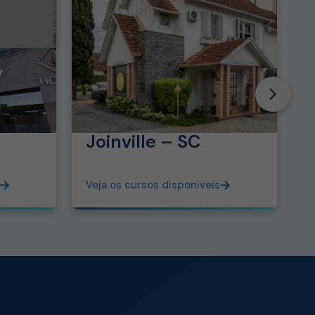
Joinville – SC
Veja os cursos disponiveis
V