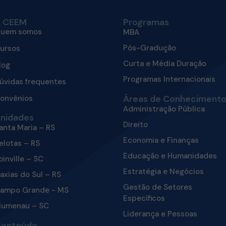
 CEEM
Programas
uem somos
MBA
Pós-Gradução
ursos
Curta e Média Duração
log
Programas Internacionais
úvidas frequentes
onvênios
Áreas de Conheciment
Administração Pública
nidades
Direito
anta Maria – RS
Economia e Finanças
elotas – RS
Educação e Humanidades
oinville – SC
Estratégia e Negócios
axias do Sul – RS
Gestão de Setores
ampo Grande - MS
Específicos
lumenau – SC
Liderança e Pessoas
onteúdo