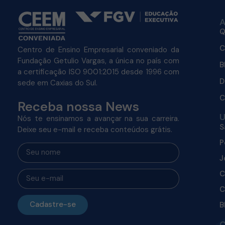
A
Q
C
Centro de Ensino Empresarial conveniado da
Fundação Getulio Vargas, a única no país com
B
a certificação ISO 9001:2015 desde 1996 com
D
sede em Caxias do Sul.
C
Receba nossa News
U
Nós te ensinamos a avançar na sua carreira.
S
Deixe seu e-mail e receba conteúdos grátis.
P
J
C
C
Cadastre-se
B
C