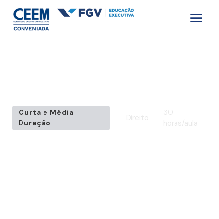
Home
»
Cursos
»
Direito
»
Direito do Trabalho
30
Curta e Média
Direito
Duração
horas/aula
Direito do Trabalho