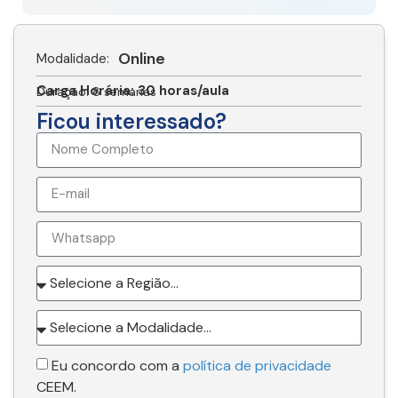
Online
Modalidade:
Carga Horária: 30 horas/aula
Duração: 8 semanas
Ficou interessado?
Eu concordo com a
política de privacidade
CEEM.