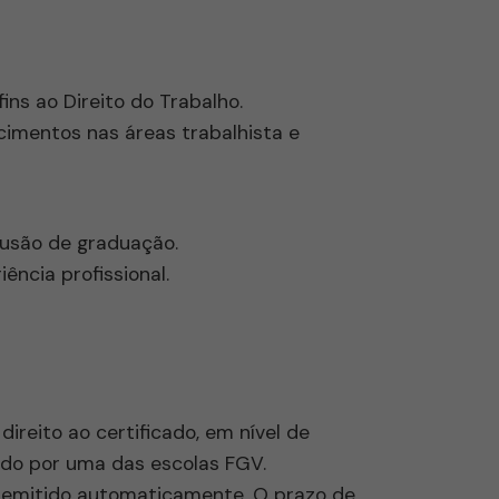
ns ao Direito do Trabalho.
imentos nas áreas trabalhista e
usão de graduação.
ência profissional.
ireito ao certificado, em nível de
ido por uma das escolas FGV.
o é emitido automaticamente. O prazo de