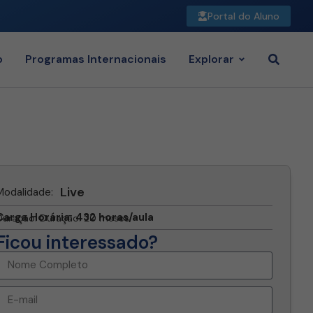
Portal do Aluno
o
Programas Internacionais
Explorar
Live
Modalidade:
Carga Horária: 432 horas/aula
Duração: Duração: 20 meses
Ficou interessado?