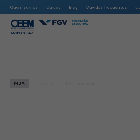
Quem somos
Cursos
Blog
Dúvidas frequentes
C
Home
»
Cursos
»
Direito
»
LL.M em Compliance Trabalhist
Direito
432 horas/aula
MBA
LL.M em Complia
Trabalhista e Pro
Trabalho