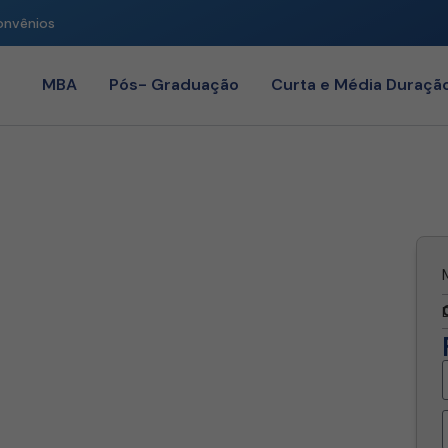
onvênios
MBA
Pós- Graduação
Curta e Média Duraçã
a e Processo do Trabalho
nce
cesso do