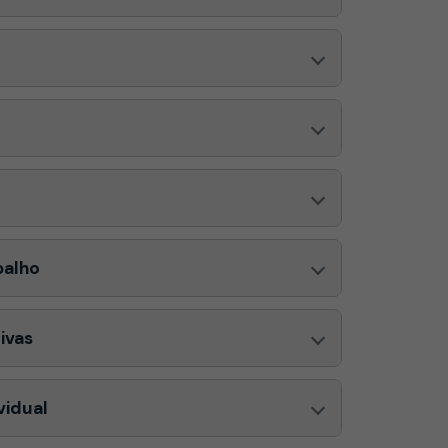
balho
ivas
vidual