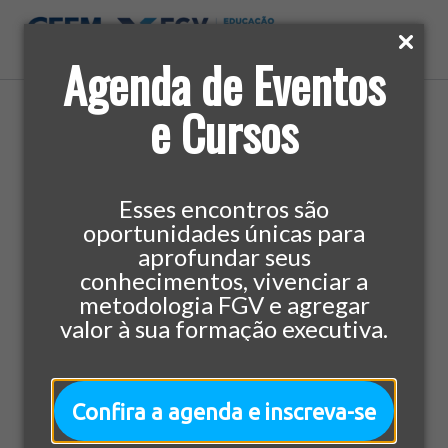
Agenda de Eventos
e Cursos
Home
»
Cursos
»
Direito
»
LL.M em Direito: Tributário
Esses encontros são
oportunidades únicas para
Direito
432 horas/aula
MBA
aprofundar seus
LL.M em Direito:
conhecimentos, vivenciar a
metodologia FGV e agregar
Tributário
valor à sua formação executiva.
Confira a agenda e inscreva-se