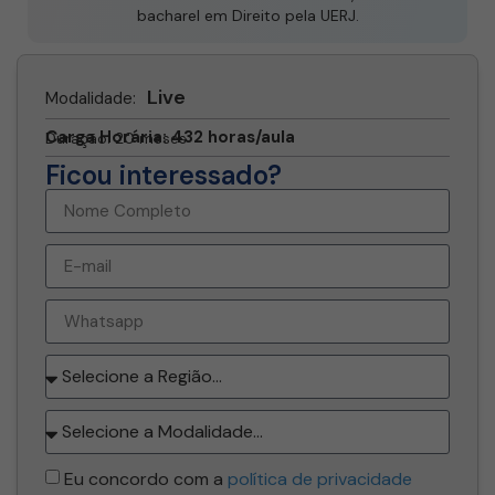
bacharel em Direito pela UERJ.
Live
Modalidade:
Carga Horária: 432 horas/aula
Duração: 20 meses
Ficou interessado?
Eu concordo com a
política de privacidade