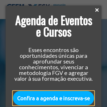
Agenda de Eventos
e Cursos
Home
»
Cursos
»
Liderança e Pessoas
»
MBA em
Gestão: Pessoas e Liderança
Esses encontros são
oportunidades únicas para
aprofundar seus
Liderança e Pessoas
432h Aula
MBA
conhecimentos, vivenciar a
MBA em Gestão:
metodologia FGV e agregar
valor à sua formação executiva.
Pessoas e Liderança
Baixe a Ementa Completa
Confira a agenda e inscreva-se