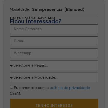
Semipresencial (Blended)
Modalidade:
Carga Horária: 432h Aula
Ficou interessado?
Eu concordo com a
política de privacidade
CEEM.
TENHO INTERESSE