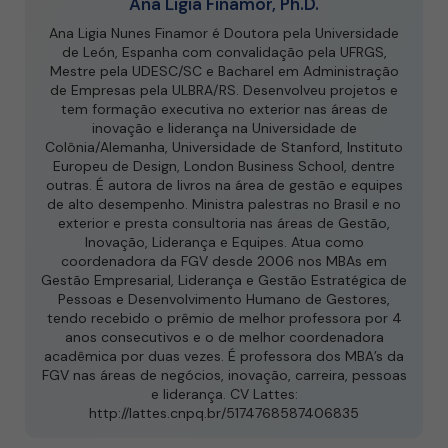
Ana Ligia Finamor, Ph.D.
Ana Ligia Nunes Finamor é Doutora pela Universidade
de León, Espanha com convalidação pela UFRGS,
Mestre pela UDESC/SC e Bacharel em Administração
de Empresas pela ULBRA/RS. Desenvolveu projetos e
tem formação executiva no exterior nas áreas de
inovação e liderança na Universidade de
Colônia/Alemanha, Universidade de Stanford, Instituto
Europeu de Design, London Business School, dentre
outras. É autora de livros na área de gestão e equipes
de alto desempenho. Ministra palestras no Brasil e no
exterior e presta consultoria nas áreas de Gestão,
Inovação, Liderança e Equipes. Atua como
coordenadora da FGV desde 2006 nos MBAs em
Gestão Empresarial, Liderança e Gestão Estratégica de
Pessoas e Desenvolvimento Humano de Gestores,
tendo recebido o prêmio de melhor professora por 4
anos consecutivos e o de melhor coordenadora
acadêmica por duas vezes. É professora dos MBA’s da
FGV nas áreas de negócios, inovação, carreira, pessoas
e liderança. CV Lattes:
http://lattes.cnpq.br/5174768587406835