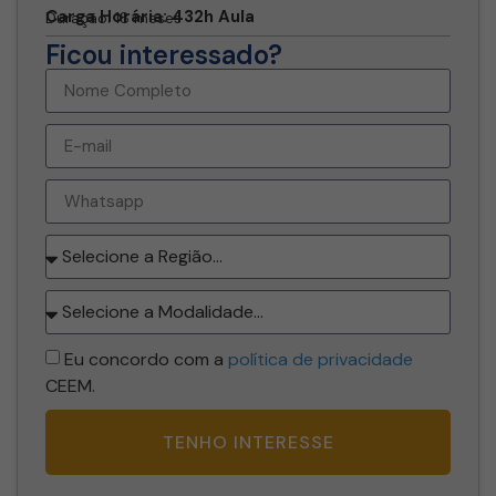
Carga Horária: 432h Aula
Duração: 18 meses
Ficou interessado?
Eu concordo com a
política de privacidade
CEEM.
TENHO INTERESSE