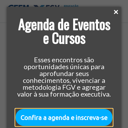
Agenda de Eventos
e Cursos
Home
»
Cursos
»
Estratégia e Negócios
»
MBA em
Gestão Empresarial
Esses encontros são
oportunidades únicas para
aprofundar seus
Estratégia e Negócios
432h Aula
MBA
conhecimentos, vivenciar a
MBA em Gestão
metodologia FGV e agregar
valor à sua formação executiva.
Empresarial
Baixe a Ementa Completa
Confira a agenda e inscreva-se