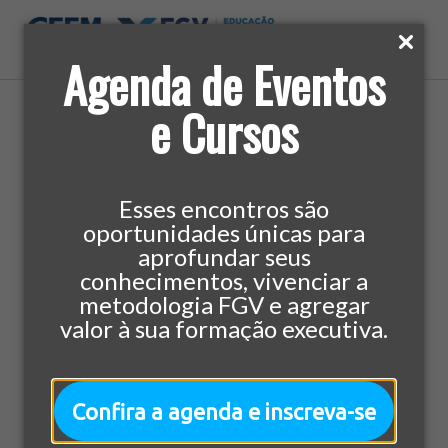
Agenda de Eventos
e Cursos
Home
»
Cursos
»
Economia e Finanças
»
MBA em
Private Equity, Venture Capital e Investimentos em
Startups
Esses encontros são
oportunidades únicas para
aprofundar seus
Economia e Finanças
432 horas/aula
MBA
conhecimentos, vivenciar a
metodologia FGV e agregar
MBA em Private Equity,
valor à sua formação executiva.
Venture Capital e
Investimentos em
Confira a agenda e inscreva-se
Startups