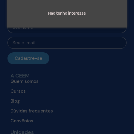
Receba nossa News
Nós te ensinamos a avançar na sua carreira. Deixe seu e-
mail e receba conteúdos grátis.
Não tenho interesse
Cadastre-se
A CEEM
Quem somos
Cursos
Blog
Dúvidas frequentes
Convênios
Unidades