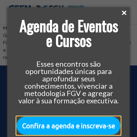
Agenda de Eventos
Margot Tome, sócia-diretora do Restaurante Santo
e Cursos
Garden e da loja Dani.Holzbach , fala sobre como o MBA
FGV agregou conhecimentos para a sua vida profissional
e pessoal, trazendo oportunidades através do
networking e melhorando seu desempenho na empresa.
Esses encontros são
oportunidades únicas para
aprofundar seus
conhecimentos, vivenciar a
metodologia FGV e agregar
valor à sua formação executiva.
Centro de Ensino Empresarial conveniado da Fundação
Getulio Vargas, a única no país com a certificação ISO
9001:2015 desde 1996 com sede em Caxias do Sul.
Confira a agenda e inscreva-se