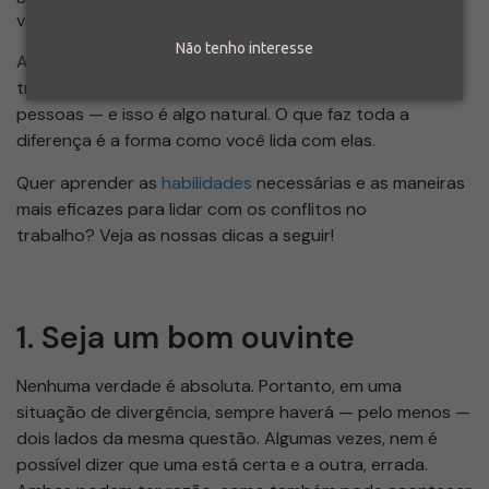
vão existir.
Não tenho interesse
As divergências acontecem porque, no ambiente de
trabalho, estamos constantemente lidando com
pessoas — e isso é algo natural. O que faz toda a
diferença é a forma como você lida com elas.
Quer aprender as
habilidades
necessárias e as maneiras
mais eficazes para lidar com os conflitos no
trabalho? Veja as nossas dicas a seguir!
1. Seja um bom ouvinte
Nenhuma verdade é absoluta. Portanto, em uma
situação de divergência, sempre haverá — pelo menos —
dois lados da mesma questão. Algumas vezes, nem é
possível dizer que uma está certa e a outra, errada.