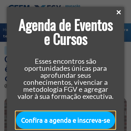
Agenda de Eventos
Home
»
Carreira
»
Gestão empresarial: o que é preciso para
e Cursos
ter uma carreira de gestor?
CARREIRA
Gestão empresarial: o que
Esses encontros são
é preciso para ter uma
oportunidades únicas para
aprofundar seus
carreira de gestor?
conhecimentos, vivenciar a
por
CEEM
30/10/2017
metodologia FGV e agregar
valor à sua formação executiva.
Confira a agenda e inscreva-se