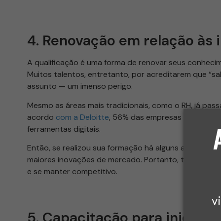
4. Renovação em relação às
A qualificação é uma forma de renovar seus conhecim
Muitos talentos, entretanto, por acreditarem que “s
assunto — um imenso perigo.
Mesmo as áreas mais tradicionais, como o RH, já passa
acordo
com a Deloitte
, 56% das empresas estão ref
ferramentas digitais.
Então, se realizou sua formação há alguns anos ou dé
maiores inovações de mercado. Portanto, torna-se vi
e se manter competitivo.
v
5. Capacitação para iniciar o