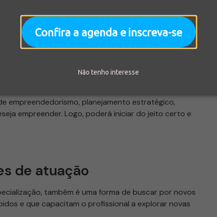
 iniciar o próprio negócio. Segundo matéria da
revista
u próprio negócio, uma das poucas unanimidades no
Confira a agenda e inscreva-se
cham antes de completar
5 anos de atividade
. O motivo
, por mais que se inicie o próprio negócio, será muito
Não tenho interesse
 de empreendedorismo, planejamento estratégico,
seja empreender. Logo, poderá iniciar do jeito certo e
es de atuação
pecialização, também é uma forma de buscar por novos
pidos e que capacitam o profissional a explorar novas