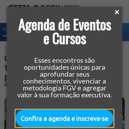
Agenda de Eventos
Home
»
Negócios
»
Confira as 7 principais tendências de
e Cursos
negócios para os próximos anos
NEGÓCIOS
Confira as 7 principais
Esses encontros são
tendências de negócios
oportunidades únicas para
aprofundar seus
para os próximos anos
conhecimentos, vivenciar a
por
CEEM
12/04/2019
metodologia FGV e agregar
valor à sua formação executiva.
Confira a agenda e inscreva-se