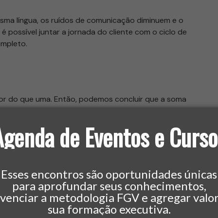
ma língua, os ruídos de comunicação diminuem e o
é possível juntar a jornada do cliente com o ciclo de
ompleto.
or do que uma. Então, podemos concluir que a soma
as é bem valiosa para a otimização das estratégias de
ar melhores números de vendas.
Agenda de Eventos e Curso
?
Esses encontros são oportunidades únicas
para aprofundar seus conhecimentos,
ivenciar a metodologia FGV e agregar valor
sua formação executiva.