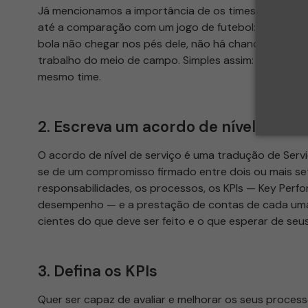
Já mencionamos a importância de os times de marketi
até a comparação com um jogo de futebol: se o marke
bola não chegar nos pés dele, não há chance de gol. 
trabalho do meio de campo. Simples assim: é um despe
mesmo time.
2. Escreva um acordo de nível de ser
O acordo de nível de serviço é uma tradução de Servi
se de um compromisso firmado entre dois ou mais se
responsabilidades, os processos, os KPIs — Key Perf
desempenho — e a prestação de contas de cada uma 
cientes do que deve ser feito e o que esperar de seu
3. Defina os KPIs
Quer ser capaz de avaliar e melhorar os seus process