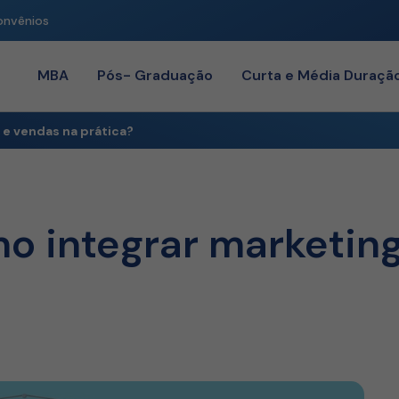
onvênios
MBA
Pós- Graduação
Curta e Média Duraçã
 e vendas na prática?
o integrar marketin