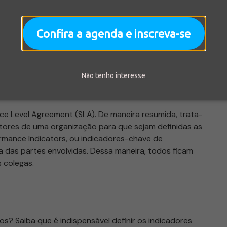
ng e de vendas trabalharem em sintonia, certo? Vale
ting é o meio de campo, vendas é o atacante. Se a
E se um pênalti é chutado para fora, de nada adiantou o
Confira a agenda e inscreva-se
rdício cultivar a rivalidade entre os jogadores de um
Não tenho interesse
viço
ce Level Agreement (SLA). De maneira resumida, trata-
tores de uma organização para que sejam definidas as
ormance Indicators, ou indicadores-chave de
das partes envolvidas. Dessa maneira, todos ficam
s colegas.
os? Saiba que é indispensável definir os indicadores