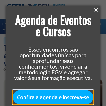
Agenda de Eventos
Home
»
Carreira
»
Técnicas de vendas: 6 alternativas para
e Cursos
você vender ainda mais
CARREIRA
Técnicas de vendas: 6
Esses encontros são
alternativas para você
oportunidades únicas para
aprofundar seus
vender ainda mais
conhecimentos, vivenciar a
por
CEEM
22/03/2020
metodologia FGV e agregar
valor à sua formação executiva.
Confira a agenda e inscreva-se